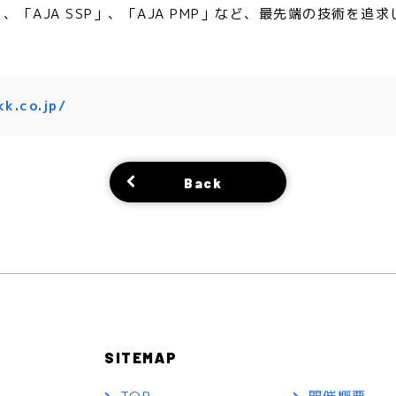
gine」、「AJA SSP」、「AJA PMP」など、最先端の技
kk.co.jp/
Back
SITEMAP